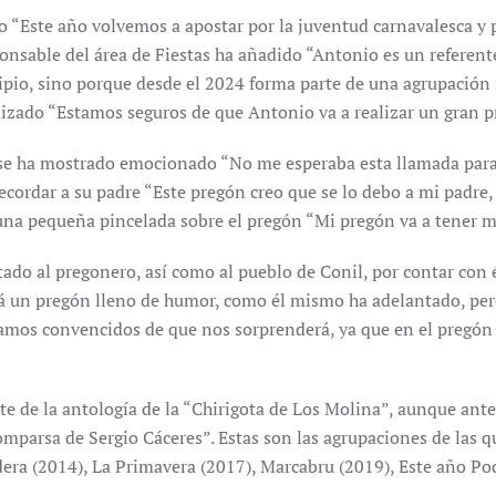
o “Este año volvemos a apostar por la juventud carnavalesca y 
onsable del área de Fiestas ha añadido “Antonio es un referente
ipio, sino porque desde el 2024 forma parte de una agrupación
izado “Estamos seguros de que Antonio va a realizar un gran pr
e ha mostrado emocionado “No me esperaba esta llamada para 
ecordar a su padre “Este pregón creo que se lo debo a mi padre,
una pequeña pincelada sobre el pregón “Mi pregón va a tener 
tado al pregonero, así como al pueblo de Conil, por contar con
cerá un pregón lleno de humor, como él mismo ha adelantado, p
tamos convencidos de que nos sorprenderá, ya que en el pregón
de la antología de la “Chirigota de Los Molina”, aunque ant
Comparsa de Sergio Cáceres”. Estas son las agrupaciones de las
adera (2014), La Primavera (2017), Marcabru (2019), Este año Po