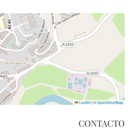
Leaflet
|
©
OpenStreetMap
CONTACTO