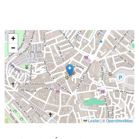
+
−
Leaflet
|
©
OpenStreetMap